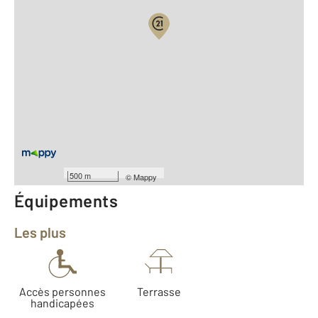
Vue globale
2
Surface totale : 49,2 m
2
Surface habitable : 30,3 m
Type d'appartement : T1
ème
Étage : 4
Nombre de pièces : 1
[Voir le détail]
Année construction : 2012
500 m
©
Mappy
Équipements
Les plus
Accès personnes
Terrasse
handicapées