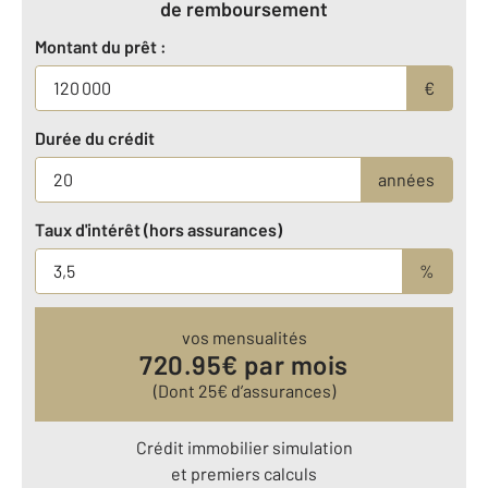
de remboursement
Montant du prêt :
€
Durée du crédit
années
Taux d'intérêt (hors assurances)
%
vos mensualités
720.95
€ par mois
(Dont
25
€ d’assurances)
Crédit immobilier simulation
et premiers calculs