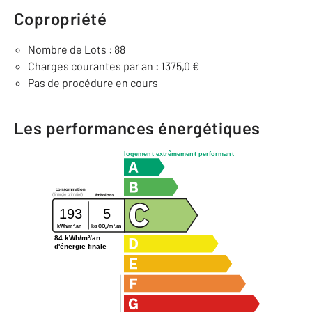
Copropriété
Nombre de Lots : 88
Charges courantes par an : 1375,0 €
Pas de procédure en cours
Les performances énergétiques
logement extrêmement performant
consommation
(énergie primaire)
émissions
193
5
2
2
kg CO
/m
.an
kWh/m
.an
2
84 kWh/m²/an
d'énergie finale