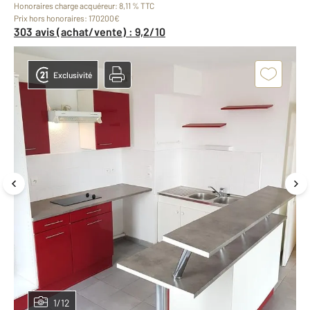
Honoraires charge acquéreur: 8,11 % TTC
Prix hors honoraires: 170200€
303 avis (achat/vente) : 9,2/10
Exclusivité
1/12