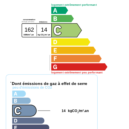
logement extrêmement performant
consommation
(énergie primaire)
émissions
162
14
2
2
kg CO
/m
.an
kWh/m
.an
2
logement extrêmement peu performant
Dont émissions de gaz à effet de serre
*
peu d'émissions de CO2
14
kgCO
/m
.an
2
2