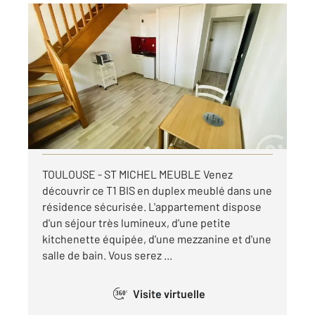
TOULOUSE 31
2
26,43 m
, 1 pièce
Ref : 27648
Appartement F1 à louer
630 €
par mois charges comprises
Visiter le site dédié
TOULOUSE - ST MICHEL MEUBLE Venez
découvrir ce T1 BIS en duplex meublé dans une
résidence sécurisée. L'appartement dispose
d'un séjour très lumineux, d'une petite
kitchenette équipée, d'une mezzanine et d'une
salle de bain. Vous serez ...
Visite virtuelle
360°