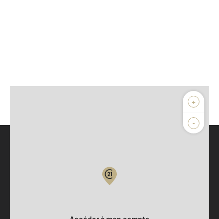
+
-
Parlons de vous, parlons biens
Votre compte :
Accéder à mon compte