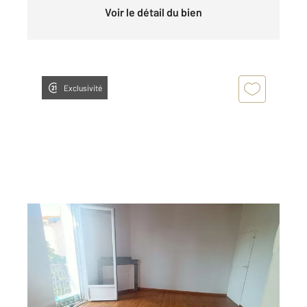
Voir le détail du bien
Exclusivité
TOULOUSE 31
2
60,33 m
, 3 pièces
Ref : 27596
Appartement F3 à louer
780 €