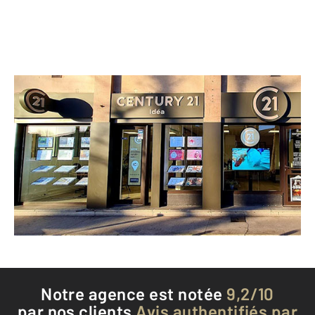
CENTURY 21 Idéa
51 avenue de l'URSS
TOULOUSE - 31400
Envoyer un message
Téléphoner à l'agence
Notre agence est notée
9,2/10
par nos clients
Avis authentifiés par