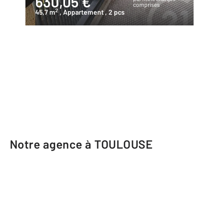
630,05 €
comprises
2
45,7 m
, Appartement
, 2 pcs
Notre agence à TOULOUSE