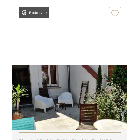
Exclusivité
TOULOUSE 31
2
60,53 m
, 4 pièces
Ref : 27677
Appartement F4 à louer
1 500 €
par mois charges comprises
Visiter le site dédié