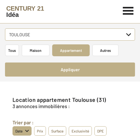
CENTURY 21
Idéa
TOULOUSE
Tous
Maison
Appartement
Autres
Appliquer
Location appartement Toulouse (31)
3 annonces immobilières :
Trier par :
Date
Prix
Surface
Exclusivité
DPE