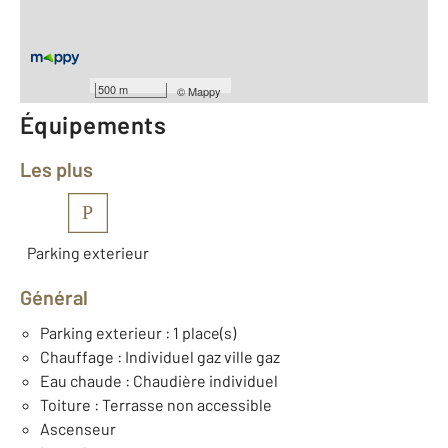
ème
Étage : 6
Nombre de pièces : 3
[Voir le détail]
Année construction : 1955
500 m
©
Mappy
Équipements
Les plus
P
Parking exterieur
Général
Parking exterieur : 1 place(s)
Chauffage : Individuel gaz ville gaz
Eau chaude : Chaudière individuel
Toiture : Terrasse non accessible
Ascenseur