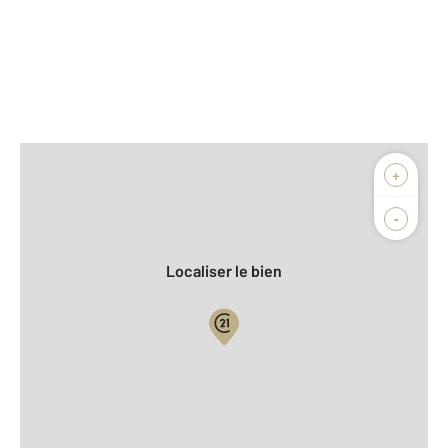
Afficher sur la carte :
+
Agence
Biens vendus
-
Localiser le bien
Vue globale
2
Surface totale : 85,7 m
2
Surface habitable : 76,5 m
Type d'appartement : T3