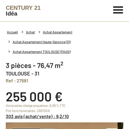
CENTURY 21
Idéa
Accueil
Achat
Achat Appartement
Achat Appartement Haute-Garonne (31)
Achat Appartement TOULOUSE (31400)
2
3 pièces - 76,47 m
TOULOUSE - 31
Ref : 27591
255 000 €
Honoraires charge acquéreur: 6,39 % TTC
Prix hors honoraires: 239700€
303 avis (achat/vente) : 9,2/10