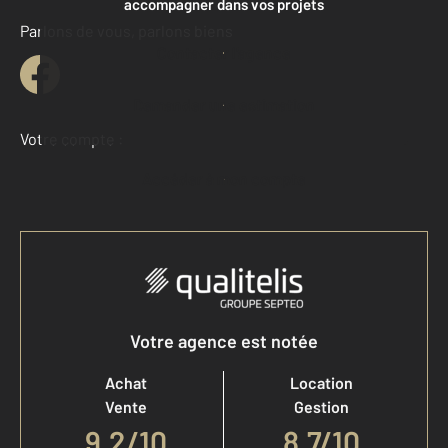
accompagner dans vos projets
Parlons de vous, parlons biens
Contacter l'agence
Demander une estimation
Votre compte :
Accéder à mon compte
Votre agence est notée
Achat
Location
Vente
Gestion
9,2
/
10
8,7/10