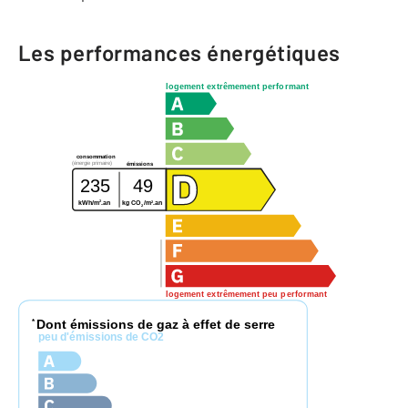
Les performances énergétiques
logement extrêmement performant
consommation
(énergie primaire)
émissions
235
49
2
2
kWh/m
.an
kg CO
/m
.an
2
logement extrêmement peu performant
Dont émissions de gaz à effet de serre
*
peu d'émissions de CO2